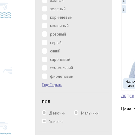
желтый
1
зеленый
2
коричневый
молочный
розовый
серый
синий
сиреневый
темно-синий
фиолетовый
Маль
Еще
Скрыть
дев
ДЕТСК
ПОЛ
Цена:
Девочки
Мальчики
Унисекс