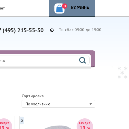
0
КОРЗИНА
нет
7 (495) 215-55-50
Пн.-сб.: с 09:00 до 19:00
Сортировка
По умолчанию
0
Скидка
Скидка
19
19
%
%