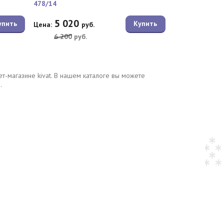
478/14
5 020
упить
Купить
Цена:
руб.
6 200
руб.
-магазине kivat. В нашем каталоге вы можете
.