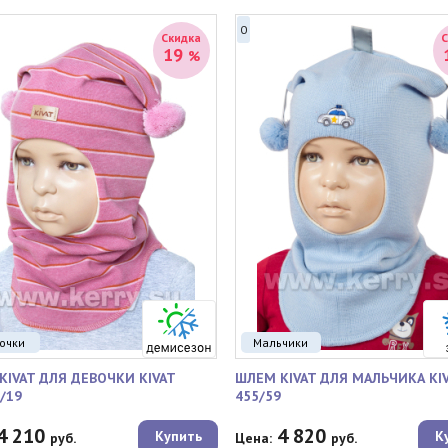
0
Скидка
19
%
очки
Мальчики
KIVAT ДЛЯ ДЕВОЧКИ KIVAT
ШЛЕМ KIVAT ДЛЯ МАЛЬЧИКА KI
/19
455/59
4 210
4 820
Купить
К
руб.
Цена:
руб.