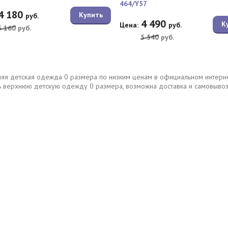
464/Y57
4 180
Купить
руб.
4 490
К
Цена:
руб.
5 160
руб.
5 540
руб.
яя детская одежда 0 размера по низким ценам в официальном интернет
ь верхнюю детскую одежду 0 размера, возможна доставка и самовывоз