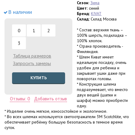
Сезон:
Зима
Цвет:
синий
В наличии
Бренд:
KIVAT
Склад:
Склад Москва
* Состав: верхняя ткань –
0
1
2
100% шерсть, подкладка –
100% хлопок.
3
* Страна производитель -
Финляндия.
Таблица размеров
* Шлем Киват имеет
идеальную посадку, очень
Запросить замеры
удобен для ребенка и
закрывает ушки даже при
КУПИТЬ
поворотах головы.
* Конструкция шлема
подразумевает, что вместо
двух вещей (шапки и
Отзывы: 0
Добавить отзыв
шарфа) можно приобрести
одну.
* Изделие очень мягкое, износостойкое и экологичное.
* Во всех шлемах используется светоотражатели 3M Scotchlite, что
обеспечивает ребёнку большую безопасность в темное время
суток.