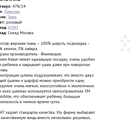
тикул:
478/14
л:
Девочки
зон:
Зима
ет:
розовый
енд:
KIVAT
лад:
Склад Москва
Состав: верхняя ткань – 100% шерсть, подкладка –
% хлопок, 3% лайкра.
Страна производитель - Финляндия.
Шлем Киват имеет идеальную посадку, очень удобен
я ребенка и закрывает ушки даже при поворотах
ловы.
Конструкция шлема подразумевает, что вместо двух
щей (шапки и шарфа) можно приобрести одну.
Изделие очень мягкое, износостойкое и экологичное.
Во всех шлемах используется светоотражатели 3M
otchlite, что обеспечивает ребёнку большую
зопасность в темное время суток.
T задает стандарты качества. Эту фирму выбирают
у качественную вещь вместо нескольких дешевых,