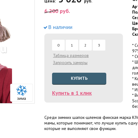
Цена:
руб.
Ар
6 200
руб.
По
Се
Цв
В наличии
Бр
Ск
* 
0
1
2
3
97
Таблица размеров
* 
* 
Запросить замеры
дл
го
КУПИТЬ
* 
ве
* 
Купить в 1 клик
* 
Sc
бе
Среди зимних шапок-шлемов финская марка KIVA
мамы, которые понимают, что лучше купить одн
которые не выполняют свои функции.