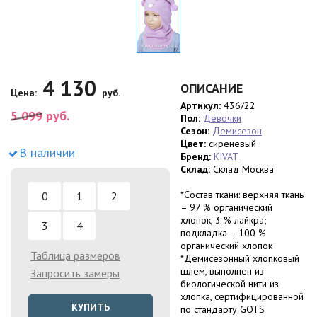
4 130
ОПИСАНИЕ
Цена:
руб.
Артикул:
436/22
5 099
руб.
Пол:
Девочки
Сезон:
Демисезон
Цвет:
сиреневый
В наличии
Бренд:
KIVAT
Склад:
Склад Москва
*Состав ткани: верхняя ткань
0
1
2
– 97 % органический
хлопок, 3 % лайкра;
3
4
подкладка – 100 %
органический хлопок
Таблица размеров
*Демисезонный хлопковый
шлем, выполнен из
Запросить замеры
биологической нити из
хлопка, сертифицированной
КУПИТЬ
по стандарту GOTS